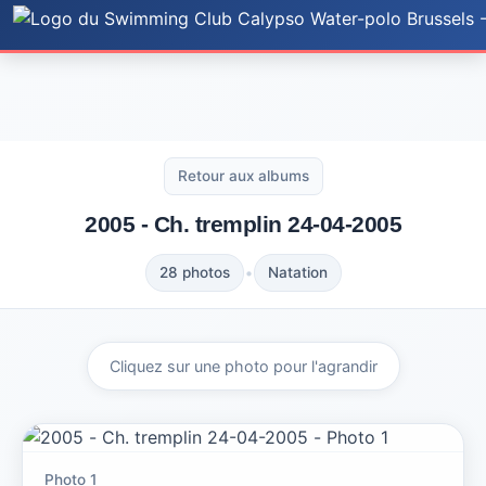
Accueil
Actualités
Photos
Documents
Retour aux albums
Histoire
2005 - Ch. tremplin 24-04-2005
Règlement
•
28 photos
Natation
Sponsors
Nos Sponsors
Groupe Nat
Faire un don
Équipes WP
Cliquez sur une photo pour l'agrandir
Calendrier-Matchs
Inscription !
Essais
Contacts
(Ré)Inscription
Photo 1
Cotisation