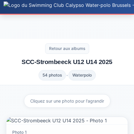
Accueil
Actualités
Photos
Documents
Retour aux albums
Histoire
SCC-Strombeeck U12 U14 2025
Règlement
•
54 photos
Waterpolo
Sponsors
Nos Sponsors
Groupe Nat
Faire un don
Équipes WP
Cliquez sur une photo pour l'agrandir
Calendrier-Matchs
Inscription !
Essais
Contacts
(Ré)Inscription
Photo 1
Cotisation