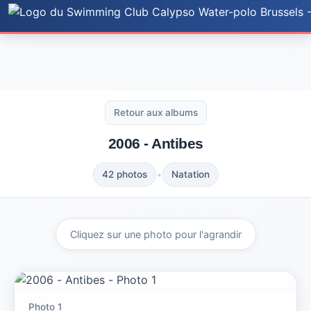
Accueil
Actualités
Photos
Documents
Retour aux albums
Histoire
2006 - Antibes
Règlement
•
42 photos
Natation
Sponsors
Nos Sponsors
Groupe Nat
Faire un don
Équipes WP
Cliquez sur une photo pour l'agrandir
Calendrier-Matchs
Inscription !
Essais
Contacts
(Ré)Inscription
Photo 1
Cotisation