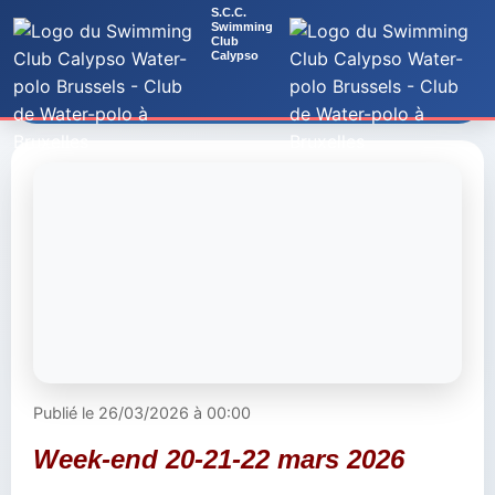
S.C.C.
Swimming
Club
Calypso
Retour aux actualités
Accueil
Actualités
Photos
Documents
Histoire
Règlement
Sponsors
Nos Sponsors
Groupe Nat
Faire un don
Publié le 26/03/2026 à 00:00
Équipes WP
Week-end 20-21-22 mars 2026
Calendrier-Matchs
Inscription !
Essais